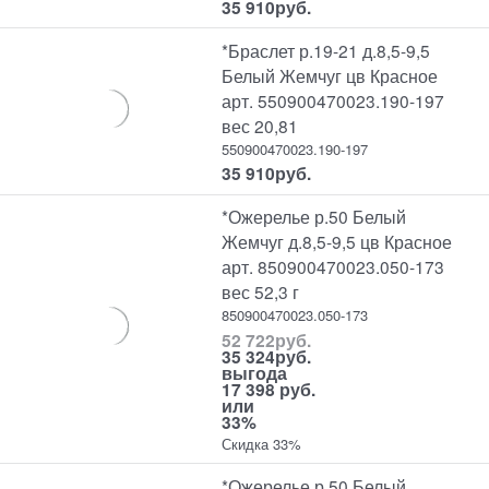
35 910
руб.
*Браслет р.19-21 д.8,5-9,5
Белый Жемчуг цв Красное
арт. 550900470023.190-197
вес 20,81
550900470023.190-197
35 910
руб.
*Ожерелье р.50 Белый
Жемчуг д.8,5-9,5 цв Красное
арт. 850900470023.050-173
вес 52,3 г
850900470023.050-173
52 722
руб.
35 324
руб.
выгода
17 398 руб.
или
33%
Скидка 33%
*Ожерелье р.50 Белый