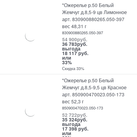
*Ожерелье р.50 Белый
Жемчуг д.8,5-9 цв Лимонное
арт. 830900880265.050-397
вес 48,31 г
830900880265.050-397
54 900
руб.
36 783
руб.
выгода
18 117 руб.
или
33%
Скидка 33%
*Ожерелье р.50 Белый
Жемчуг д.8,5-9,5 цв Красное
арт. 850900470023.050-173
вес 52,3 г
850900470023.050-173
52 722
руб.
35 324
руб.
выгода
17 398 руб.
или