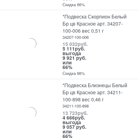
Скидка 66%
*Подвеска Скорпион Белый
Бр цв Красное арт. 34207-
100-006 вес 0,51 г
34207-100-006
15 032
руб.
5 111
руб.
выгода
9 921 руб.
или
66%
Скидка 66%
*Подвеска Близнецы Белый
Бр цв Красное арт. 34211-
100-898 вес 0,46 г
34211-100-898
13 723
руб.
4 666
руб.
выгода
9 057 руб.
или
66%