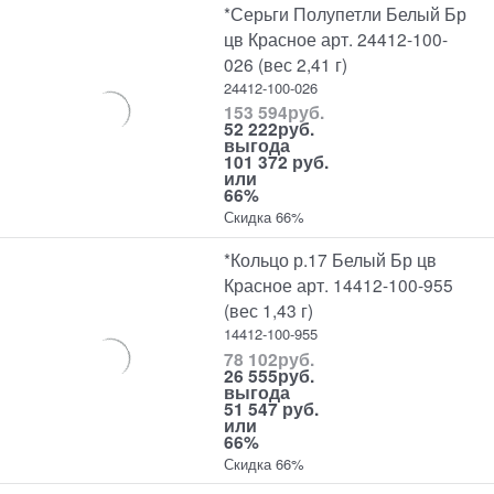
*Серьги Полупетли Белый Бр
цв Красное арт. 24412-100-
026 (вес 2,41 г)
24412-100-026
153 594
руб.
52 222
руб.
выгода
101 372 руб.
или
66%
Скидка 66%
*Кольцо р.17 Белый Бр цв
Красное арт. 14412-100-955
(вес 1,43 г)
14412-100-955
78 102
руб.
26 555
руб.
выгода
51 547 руб.
или
66%
Скидка 66%