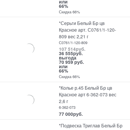
или
66%
Скидка 66%
*Серьги Белый Бр цв
Красное арт. С0761/1-120-
809 вес 2,21 г
С0761/1-120-809
107 514
руб.
36 555
руб.
выгода
70 959 руб.
или
66%
Скидка 66%
*Колье р.45 Белый Бр цв
Красное арт 6-362-073 вес
2,6 г
6-362-073
77 000
руб.
*Подвеска Триглав Белый Бр