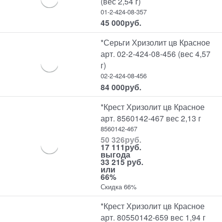
(вес 2,54 г)
01-2-424-08-357
45 000
руб.
*Серьги Хризолит цв Красное
арт. 02-2-424-08-456 (вес 4,57
г)
02-2-424-08-456
84 000
руб.
*Крест Хризолит цв Красное
арт. 8560142-467 вес 2,13 г
8560142-467
50 326
руб.
17 111
руб.
выгода
33 215 руб.
или
66%
Скидка 66%
*Крест Хризолит цв Красное
арт. 80550142-659 вес 1,94 г