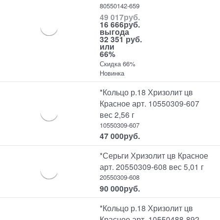
80550142-659
49 017
руб.
16 666
руб.
выгода
32 351 руб.
или
66%
Скидка 66%
Новинка
*Кольцо р.18 Хризолит цв
Красное арт. 10550309-607
вес 2,56 г
10550309-607
47 000
руб.
*Серьги Хризолит цв Красное
арт. 20550309-608 вес 5,01 г
20550309-608
90 000
руб.
*Кольцо р.18 Хризолит цв
Красное арт. 10550488-892