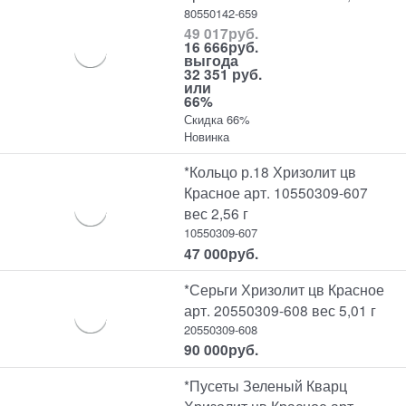
80550142-659
49 017
руб.
16 666
руб.
выгода
32 351 руб.
или
66%
Скидка 66%
Новинка
*Кольцо р.18 Хризолит цв
Красное арт. 10550309-607
вес 2,56 г
10550309-607
47 000
руб.
*Серьги Хризолит цв Красное
арт. 20550309-608 вес 5,01 г
20550309-608
90 000
руб.
*Пусеты Зеленый Кварц