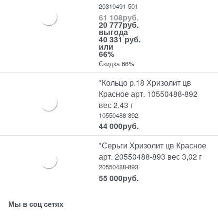
20310491-501
61 108
руб.
20 777
руб.
выгода
40 331 руб.
или
66%
Скидка 66%
*Кольцо р.18 Хризолит цв
Красное арт. 10550488-892
вес 2,43 г
10550488-892
44 000
руб.
*Серьги Хризолит цв Красное
арт. 20550488-893 вес 3,02 г
20550488-893
55 000
руб.
Мы в соц сетях