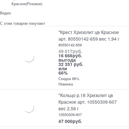
Красное(Розовое)
Видео
С этим товаром покупают
*Крест Хризолит цв Красное
арт. 80550142-659 вес 1,94 г
80550142-659
49 017
руб.
16 666
руб.
выгода
32 351 руб.
или
66%
Скидка 66%
Новинка
*Кольцо р.18 Хризолит цв
Красное арт. 10550309-607
вес 2,56 г
10550309-607
47 000
руб.