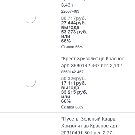
3,43 г
22007-483
80 717
руб.
27 444
руб.
выгода
53 273 руб.
или
66%
Скидка 66%
*Крест Хризолит цв Красное
арт. 8560142-467 вес 2,13 г
8560142-467
50 326
руб.
17 111
руб.
выгода
33 215 руб.
или
66%
Скидка 66%
*Пусеты Зеленый Кварц
Хризолит цв Красное арт.
20310491-501 вес 2,77 г