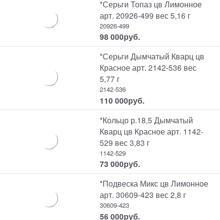
*Серьги Топаз цв Лимонное
арт. 20926-499 вес 5,16 г
20926-499
98 000
руб.
*Серьги Дымчатый Кварц цв
Красное арт. 2142-536 вес
5,77 г
2142-536
110 000
руб.
*Кольцо р.18,5 Дымчатый
Кварц цв Красное арт. 1142-
529 вес 3,83 г
1142-529
73 000
руб.
*Подвеска Микс цв Лимонное
арт. 30609-423 вес 2,8 г
30609-423
56 000
руб.