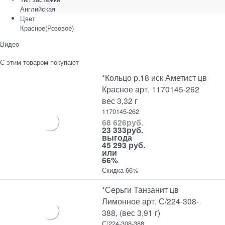
Английская
Цвет
Красное(Розовое)
Видео
С этим товаром покупают
*Кольцо р.18 иск Аметист цв
Красное арт. 1170145-262
вес 3,32 г
1170145-262
68 626
руб.
23 333
руб.
выгода
45 293 руб.
или
66%
Скидка 66%
*Серьги Танзанит цв
Лимонное арт. С/224-308-
388, (вес 3,91 г)
С/224-308-388