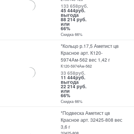
133 658
руб.
45 444
руб.
выгода
88 214 руб.
или
66%
Скидка 66%
*Кольцо р.17,5 Аметист цв
Красное арт. К120-
5974Ам-562 вес 1,42 г
К120-5974Ам-562
33 658
руб.
11 444
руб.
выгода
22 214 руб.
или
66%
Скидка 66%
*Подвеска Аметист цв
Красное арт. 32425-808 вес
3,6 г
32425-808