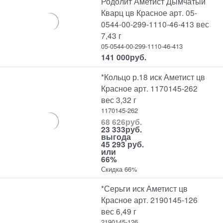
Родолит Аметист Дымчатый
Кварц цв Красное арт. 05-
0544-00-299-1110-46-413 вес
7,43 г
05-0544-00-299-1110-46-413
141 000
руб.
*Кольцо р.18 иск Аметист цв
Красное арт. 1170145-262
вес 3,32 г
1170145-262
68 626
руб.
23 333
руб.
выгода
45 293 руб.
или
66%
Скидка 66%
*Серьги иск Аметист цв
Красное арт. 2190145-126
вес 6,49 г
2190145-126