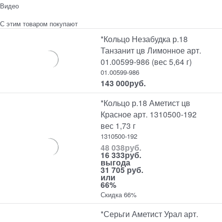
Видео
С этим товаром покупают
*Кольцо Незабудка р.18
Танзанит цв Лимонное арт.
01.00599-986 (вес 5,64 г)
01.00599-986
143 000
руб.
*Кольцо р.18 Аметист цв
Красное арт. 1310500-192
вес 1,73 г
1310500-192
48 038
руб.
16 333
руб.
выгода
31 705 руб.
или
66%
Скидка 66%
*Серьги Аметист Урал арт.