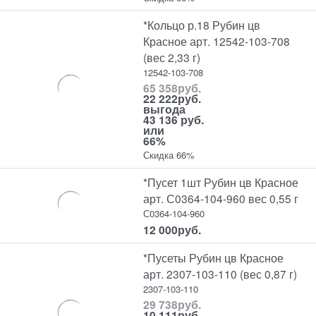
*Кольцо р.18 Рубин цв
Красное арт. 12542-103-708
(вес 2,33 г)
12542-103-708
65 358
руб.
22 222
руб.
выгода
43 136 руб.
или
66%
Скидка 66%
*Пусет 1шт Рубин цв Красное
арт. С0364-104-960 вес 0,55 г
С0364-104-960
12 000
руб.
*Пусеты Рубин цв Красное
арт. 2307-103-110 (вес 0,87 г)
2307-103-110
29 738
руб.
10 111
руб.