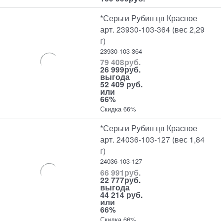
*Серьги Рубин цв Красное
арт. 23930-103-364 (вес 2,29
г)
23930-103-364
79 408
руб.
26 999
руб.
выгода
52 409 руб.
или
66%
Скидка 66%
*Серьги Рубин цв Красное
арт. 24036-103-127 (вес 1,84
г)
24036-103-127
66 991
руб.
22 777
руб.
выгода
44 214 руб.
или
66%
Скидка 66%