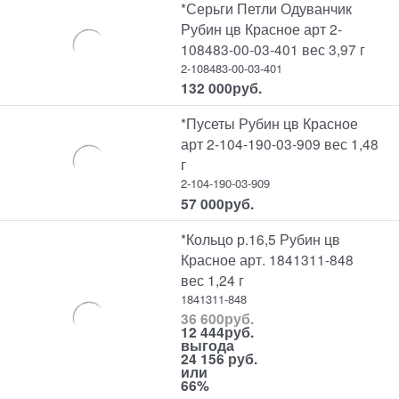
*Серьги Петли Одуванчик
Рубин цв Красное арт 2-
108483-00-03-401 вес 3,97 г
2-108483-00-03-401
132 000
руб.
*Пусеты Рубин цв Красное
арт 2-104-190-03-909 вес 1,48
г
2-104-190-03-909
57 000
руб.
*Кольцо р.16,5 Рубин цв
Красное арт. 1841311-848
вес 1,24 г
1841311-848
36 600
руб.
12 444
руб.
выгода
24 156 руб.
или
66%