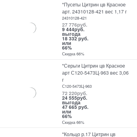
*Пусеты Цитрин цв Красное
арт. 24310128-421 вес 1,17 г
24310128-421
27 776
руб.
9 444
руб.
выгода
18 332 руб.
или
66%
Скидка 66%
*Серьги Цитрин цв Красное
арт С120-5473Ц-963 вес 3,06
г
С120-5473Ц-963
72 220
руб.
24 555
руб.
выгода
47 665 руб.
или
66%
Скидка 66%
*Кольцо р.17 Цитрин цв