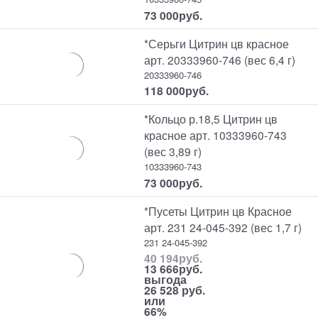
73 000
руб.
*Серьги Цитрин цв красное
арт. 20333960-746 (вес 6,4 г)
20333960-746
118 000
руб.
*Кольцо р.18,5 Цитрин цв
красное арт. 10333960-743
(вес 3,89 г)
10333960-743
73 000
руб.
*Пусеты Цитрин цв Красное
арт. 231 24-045-392 (вес 1,7 г)
231 24-045-392
40 194
руб.
13 666
руб.
выгода
26 528 руб.
или
66%