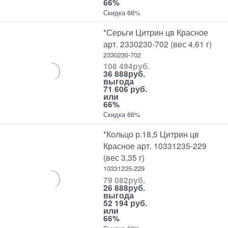
66%
Скидка 66%
*Серьги Цитрин цв Красное
арт. 2330230-702 (вес 4,61 г)
2330230-702
108 494
руб.
36 888
руб.
выгода
71 606 руб.
или
66%
Скидка 66%
*Кольцо р.18,5 Цитрин цв
Красное арт. 10331235-229
(вес 3,35 г)
10331235-229
79 082
руб.
26 888
руб.
выгода
52 194 руб.
или
66%