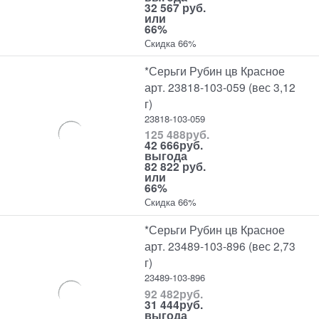
32 567 руб.
или
66%
Скидка 66%
*Серьги Рубин цв Красное
арт. 23818-103-059 (вес 3,12
г)
23818-103-059
125 488
руб.
42 666
руб.
выгода
82 822 руб.
или
66%
Скидка 66%
*Серьги Рубин цв Красное
арт. 23489-103-896 (вес 2,73
г)
23489-103-896
92 482
руб.
31 444
руб.
выгода