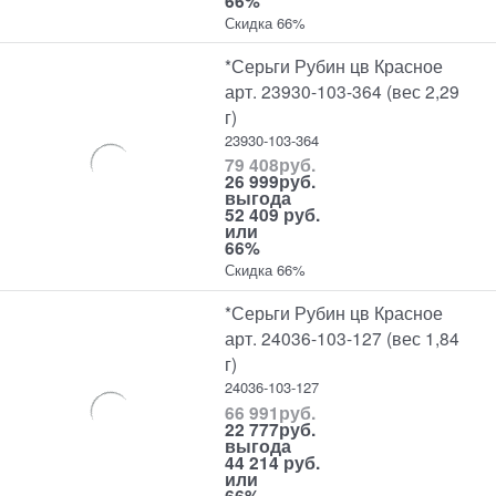
66%
Скидка 66%
*Серьги Рубин цв Красное
арт. 23930-103-364 (вес 2,29
г)
23930-103-364
79 408
руб.
26 999
руб.
выгода
52 409 руб.
или
66%
Скидка 66%
*Серьги Рубин цв Красное
арт. 24036-103-127 (вес 1,84
г)
24036-103-127
66 991
руб.
22 777
руб.
выгода
44 214 руб.
или
66%