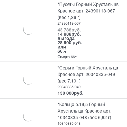
*Пусеты Горный Хрусталь цв
Красное арт. 24390118-067
(вес 1,86 г)
24390118-067
43 788
руб.
14 888
руб.
выгода
28 900 руб.
или
66%
Скидка 66%
*Серьги Горный Хрусталь цв
Красное арт. 20340335-049
(вес 7,19 г)
20340335-049
130 000
руб.
*Кольцо р.19,5 Горный
Хрусталь цв Красное арт.
10340335-048 (вес 6,62 г)
10340335-048