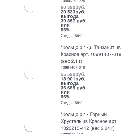
10990272-224
60 390
руб.
20 533
руб.
выгода
39 857 руб.
или
66%
Скидка 66%
*Кольцо р.17,5 Танзанит цв
Красное арт. 10991407-618
(вес 2,1 г)
10991407-618
55 590
руб.
18 901
руб.
выгода
36 689 руб.
или
66%
Скидка 66%
*Кольцо р.17 Горный
Хрусталь цв Красное арт.
1320213-412 (вес 2,24 г)