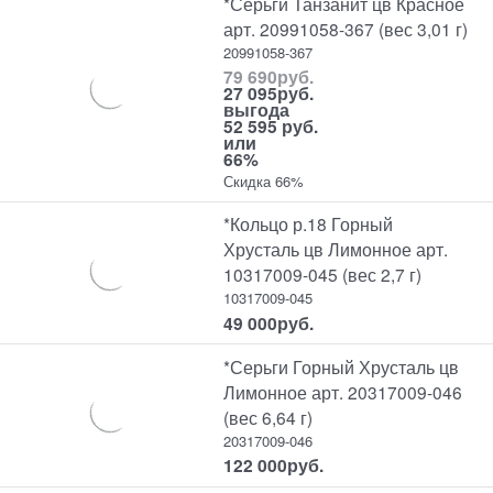
*Серьги Танзанит цв Красное
арт. 20991058-367 (вес 3,01 г)
20991058-367
79 690
руб.
27 095
руб.
выгода
52 595 руб.
или
66%
Скидка 66%
*Кольцо р.18 Горный
Хрусталь цв Лимонное арт.
10317009-045 (вес 2,7 г)
10317009-045
49 000
руб.
*Серьги Горный Хрусталь цв
Лимонное арт. 20317009-046
(вес 6,64 г)
20317009-046
122 000
руб.