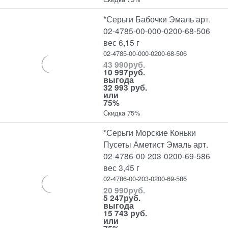
*Серьги Бабочки Эмаль арт.
02-4785-00-000-0200-68-506
вес 6,15 г
02-4785-00-000-0200-68-506
43 990
руб.
10 997
руб.
выгода
32 993 руб.
или
75%
Скидка 75%
*Серьги Морские Коньки
Пусеты Аметист Эмаль арт.
02-4786-00-203-0200-69-586
вес 3,45 г
02-4786-00-203-0200-69-586
20 990
руб.
5 247
руб.
выгода
15 743 руб.
или