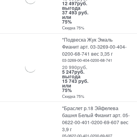
12 497
руб.
выгода
37 493 руб.
или
75%
Скидка 75%
*Подвеска Жук Эмаль
Фианит арт. 03-3269-00-404-
0200-68-741 вес 3,35 г
03-3269-00-404-0200-68-741
20 990
руб.
5 247
руб.
выгода
15 743 руб.
или
75%
Скидка 75%
*Браслет р.18 Эйфелева
башня Белый Фианит арт. 05-
0622-00-401-0200-69-607 вес
3,9 г
05-0622-00-401-0200-69-607