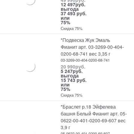
12 497
руб.
выгода
37 493 руб.
или
75%
Скидка 75%
*Подвеска Жук Эмаль
Фианит арт. 03-3269-00-404-
0200-68-741 вес 3,35 г
03-3269-00-404-0200-68-741
20 990
руб.
5 247
руб.
выгода
15 743 руб.
или
75%
Скидка 75%
*Браслет р.18 Эйфелева
башня Белый Фианит арт. 05-
0622-00-401-0200-69-607 вес
3,9 г
05-0622-00-401-0200-69-607