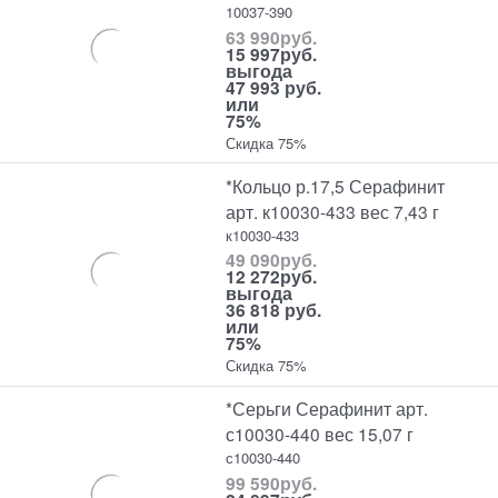
10037-390
63 990
руб.
15 997
руб.
выгода
47 993 руб.
или
75%
Скидка 75%
*Кольцо р.17,5 Серафинит
арт. к10030-433 вес 7,43 г
к10030-433
49 090
руб.
12 272
руб.
выгода
36 818 руб.
или
75%
Скидка 75%
*Серьги Серафинит арт.
с10030-440 вес 15,07 г
с10030-440
99 590
руб.