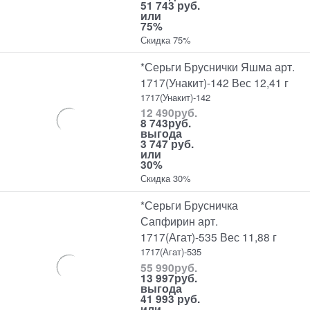
51 743 руб.
или
75%
Скидка 75%
*Серьги Бруснички Яшма арт.
1717(Унакит)-142 Вес 12,41 г
1717(Унакит)-142
12 490
руб.
8 743
руб.
выгода
3 747 руб.
или
30%
Скидка 30%
*Серьги Брусничка
Сапфирин арт.
1717(Агат)-535 Вес 11,88 г
1717(Агат)-535
55 990
руб.
13 997
руб.
выгода
41 993 руб.
или