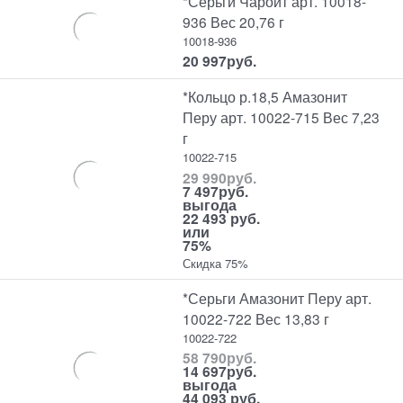
*Серьги Чароит арт. 10018-
936 Вес 20,76 г
10018-936
20 997
руб.
*Кольцо р.18,5 Амазонит
Перу арт. 10022-715 Вес 7,23
г
10022-715
29 990
руб.
7 497
руб.
выгода
22 493 руб.
или
75%
Скидка 75%
*Серьги Амазонит Перу арт.
10022-722 Вес 13,83 г
10022-722
58 790
руб.
14 697
руб.
выгода
44 093 руб.