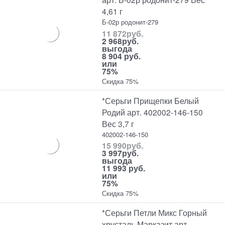
4,61 г
Б-02р родонит-279
11 872
руб.
2 968
руб.
выгода
8 904 руб.
или
75%
Скидка 75%
*Серьги Прищепки Белый
Родий арт. 402002-146-150
Вес 3,7 г
402002-146-150
15 990
руб.
3 997
руб.
выгода
11 993 руб.
или
75%
Скидка 75%
*Серьги Петли Микс Горный
хрусталь Марказит арт.