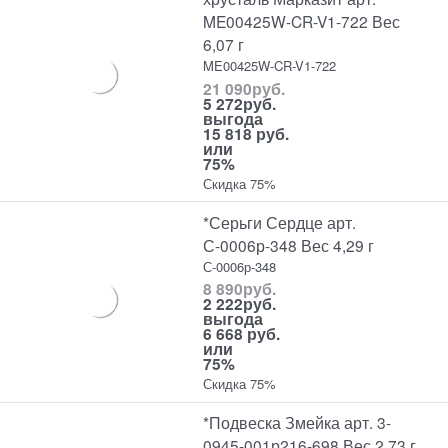
ME00425W-CR-V1-722 Вес
6,07 г
ME00425W-CR-V1-722
21 090
руб.
5 272
руб.
выгода
15 818 руб.
или
75%
Скидка 75%
*Серьги Сердце арт.
С-0006р-348 Вес 4,29 г
С-0006р-348
8 890
руб.
2 222
руб.
выгода
6 668 руб.
или
75%
Скидка 75%
*Подвеска Змейка арт. 3-
0945-001р216-698 Вес 2,73 г