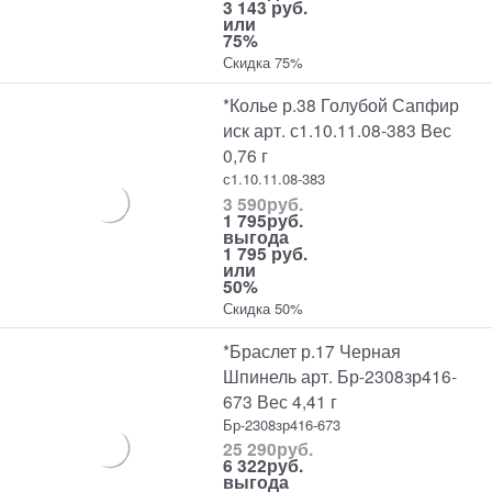
3 143 руб.
или
75%
Скидка 75%
*Колье р.38 Голубой Сапфир
иск арт. с1.10.11.08-383 Вес
0,76 г
с1.10.11.08-383
3 590
руб.
1 795
руб.
выгода
1 795 руб.
или
50%
Скидка 50%
*Браслет р.17 Черная
Шпинель арт. Бр-2308зр416-
673 Вес 4,41 г
Бр-2308зр416-673
25 290
руб.
6 322
руб.
выгода