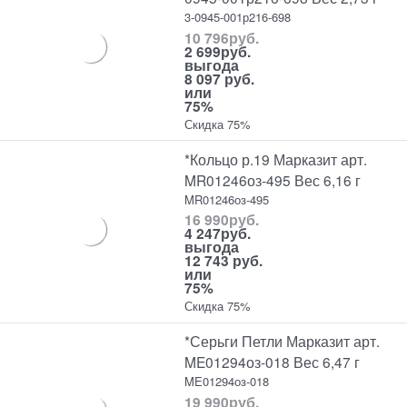
3-0945-001р216-698
10 796
руб.
2 699
руб.
выгода
8 097 руб.
или
75%
Скидка 75%
*Кольцо р.19 Марказит арт.
MR01246оз-495 Вес 6,16 г
MR01246оз-495
16 990
руб.
4 247
руб.
выгода
12 743 руб.
или
75%
Скидка 75%
*Серьги Петли Марказит арт.
ME01294оз-018 Вес 6,47 г
ME01294оз-018
19 990
руб.