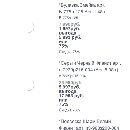
*Булавка Змейка арт.
Б-775р-125 Вес 1,48 г
Б-775р-125
7 990
руб.
1 997
руб.
выгода
5 993 руб.
или
75%
Скидка 75%
*Серьги Черный Фианит арт.
с-7239р216-004 (Вес 5,08 г)
с-7239р216-004
23 990
руб.
5 997
руб.
выгода
17 993 руб.
или
75%
Скидка 75%
*Подвеска Шарм Белый
Фианит арт. п3-988з200-084