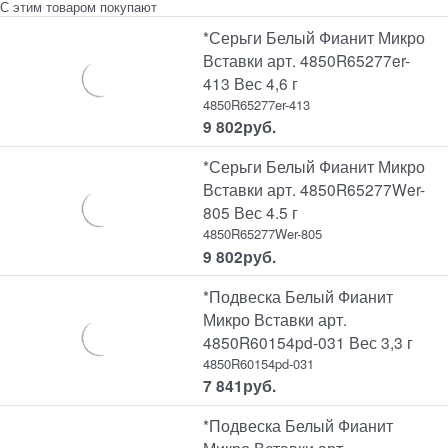
С этим товаром покупают
*Серьги Белый Фианит Микро
Вставки арт. 4850R65277er-
413 Вес 4,6 г
4850R65277er-413
9 802
руб.
*Серьги Белый Фианит Микро
Вставки арт. 4850R65277Wer-
805 Вес 4.5 г
4850R65277Wer-805
9 802
руб.
*Подвеска Белый Фианит
Микро Вставки арт.
4850R60154pd-031 Вес 3,3 г
4850R60154pd-031
7 841
руб.
*Подвеска Белый Фианит