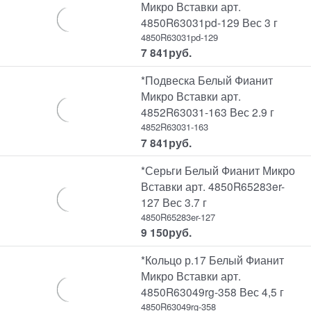
Микро Вставки арт.
4850R63031pd-129 Вес 3 г
4850R63031pd-129
7 841
руб.
*Подвеска Белый Фианит
Микро Вставки арт.
4852R63031-163 Вес 2.9 г
4852R63031-163
7 841
руб.
*Серьги Белый Фианит Микро
Вставки арт. 4850R65283er-
127 Вес 3.7 г
4850R65283er-127
9 150
руб.
*Кольцо р.17 Белый Фианит
Микро Вставки арт.
4850R63049rg-358 Вес 4,5 г
4850R63049rg-358