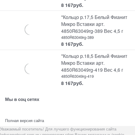
8 167
руб.
*Кольцо р.17,5 Белый Фианит
Микро Вставки арт.
4850R63049rg-389 Вес 4,5 г
4850R63049rg-389
8 167
руб.
*Кольцо р.18,5 Белый Фианит
Микро Вставки арт.
4850R63049rg-419 Вес 4,6 г
4850R63049rg-419
8 167
руб.
Мы в соц сетях
Полная версия сайта
Уважаемый посетитель! Для лучшего функционирования сайта
ladysamotsvet.com мы производим сбор Ваших метаданных (cookie,