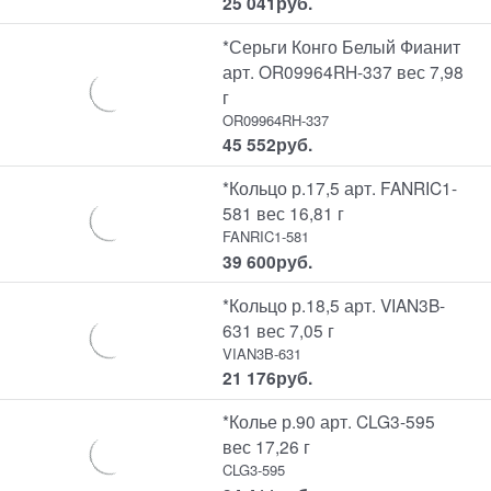
25 041
руб.
*Серьги Конго Белый Фианит
арт. OR09964RH-337 вес 7,98
г
OR09964RH-337
45 552
руб.
*Кольцо р.17,5 арт. FANRIC1-
581 вес 16,81 г
FANRIC1-581
39 600
руб.
*Кольцо р.18,5 арт. VIAN3B-
631 вес 7,05 г
VIAN3B-631
21 176
руб.
*Колье р.90 арт. CLG3-595
вес 17,26 г
CLG3-595