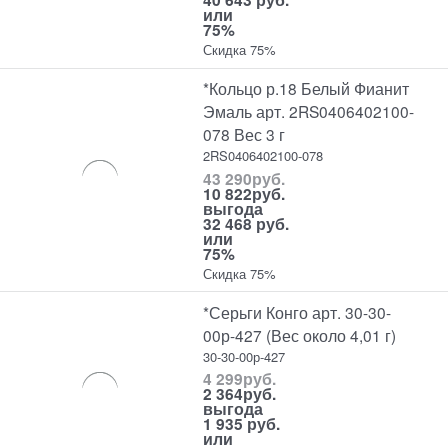
или
75%
Скидка 75%
*Кольцо р.18 Белый Фианит
Эмаль арт. 2RS0406402100-
078 Вес 3 г
2RS0406402100-078
43 290
руб.
10 822
руб.
выгода
32 468 руб.
или
75%
Скидка 75%
*Серьги Конго арт. 30-30-
00р-427 (Вес около 4,01 г)
30-30-00р-427
4 299
руб.
2 364
руб.
выгода
1 935 руб.
или