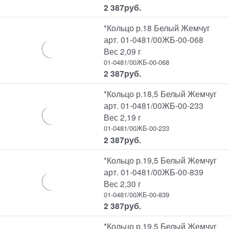
2 387
руб.
*Кольцо р.18 Белый Жемчуг
арт. 01-0481/00ЖБ-00-068
Вес 2,09 г
01-0481/00ЖБ-00-068
2 387
руб.
*Кольцо р.18,5 Белый Жемчуг
арт. 01-0481/00ЖБ-00-233
Вес 2,19 г
01-0481/00ЖБ-00-233
2 387
руб.
*Кольцо р.19,5 Белый Жемчуг
арт. 01-0481/00ЖБ-00-839
Вес 2,30 г
01-0481/00ЖБ-00-839
2 387
руб.
*Кольцо р.19,5 Белый Жемчуг