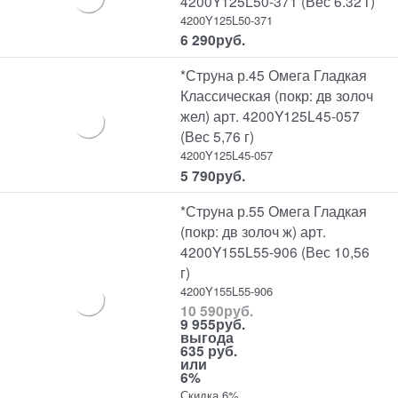
4200Y125L50-371 (Вес 6.32 г)
4200Y125L50-371
6 290
руб.
*Струна р.45 Омега Гладкая
Классическая (покр: дв золоч
жел) арт. 4200Y125L45-057
(Вес 5,76 г)
4200Y125L45-057
5 790
руб.
*Струна р.55 Омега Гладкая
(покр: дв золоч ж) арт.
4200Y155L55-906 (Вес 10,56
г)
4200Y155L55-906
10 590
руб.
9 955
руб.
выгода
635 руб.
или
6%
Скидка 6%