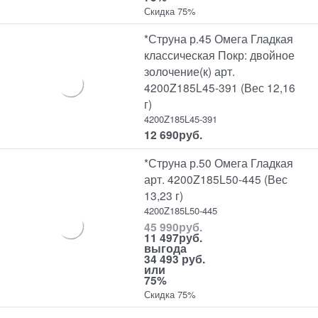
Скидка 75%
*Струна р.45 Омега Гладкая
классическая Покр: двойное
золочение(к) арт.
4200Z185L45-391 (Вес 12,16
г)
4200Z185L45-391
12 690
руб.
*Струна р.50 Омега Гладкая
арт. 4200Z185L50-445 (Вес
13,23 г)
4200Z185L50-445
45 990
руб.
11 497
руб.
выгода
34 493 руб.
или
75%
Скидка 75%