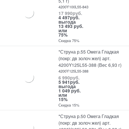
5,1 г)
4200Y100L55-843
17 990
руб.
4 497
руб.
выгода
13 493 руб.
или
75%
Скидка 75%
*Струна р.55 Омега Гладкая
(покр: дв золоч жел) арт.
4200Y125L55-388 (Вес 6,93 г)
4200Y125L55-388
6 990
руб.
5 941
руб.
выгода
1 049 руб.
или
15%
Скидка 15%
*Струна р.50 Омега Гладкая
(покр: дв золоч жел) арт.