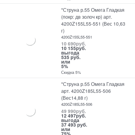
*Струна р.55 Омега Гладкая
(покр: дв золоч кр) арт.
4200Z155L55-551 (Вес 10,63
г)
4200Z155L55-551
10 690
руб.
10 155
руб.
выгода
535 руб.
или
5%
Скидка 5%
*Струна р.55 Омега Гладкая
арт. 4200Z185L55-506
(Вес14,88 г)
4200Z185L55-506
49 990
руб.
12 497
руб.
выгода
37 493 руб.
или
75%