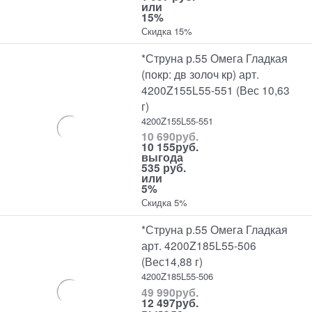
или
15%
Скидка 15%
*Струна р.55 Омега Гладкая
(покр: дв золоч кр) арт.
4200Z155L55-551 (Вес 10,63
г)
4200Z155L55-551
10 690
руб.
10 155
руб.
выгода
535 руб.
или
5%
Скидка 5%
*Струна р.55 Омега Гладкая
арт. 4200Z185L55-506
(Вес14,88 г)
4200Z185L55-506
49 990
руб.
12 497
руб.