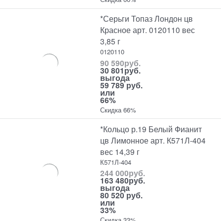
*Серьги Топаз Лондон цв
Красное арт. 0120110 вес
3,85 г
0120110
90 590
руб.
30 801
руб.
выгода
59 789 руб.
или
66%
Скидка 66%
*Кольцо р.19 Белый Фианит
цв Лимонное арт. К571Л-404
вес 14,39 г
К571Л-404
244 000
руб.
163 480
руб.
выгода
80 520 руб.
или
33%
Скидка 33%