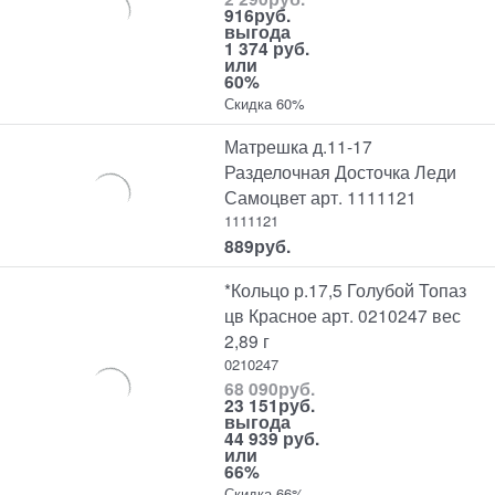
916
руб.
выгода
1 374 руб.
или
60%
Скидка 60%
Матрешка д.11-17
Разделочная Досточка Леди
Самоцвет арт. 1111121
1111121
889
руб.
*Кольцо р.17,5 Голубой Топаз
цв Красное арт. 0210247 вес
2,89 г
0210247
68 090
руб.
23 151
руб.
выгода
44 939 руб.
или
66%
Скидка 66%