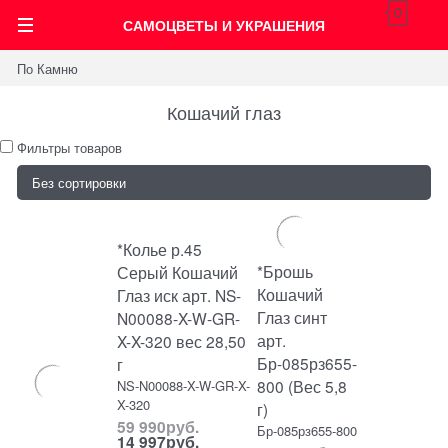
0
САМОЦВЕТЫ И УКРАШЕНИЯ
По Камню
Кошачий глаз
Фильтры товаров
*Колье р.45
*Брошь
Серый Кошачий
Кошачий
Глаз иск арт. NS-
Глаз синт
N00088-X-W-GR-
арт.
X-X-320 вес 28,50
Бр-085рз655-
г
800 (Вес 5,8
NS-N00088-X-W-GR-X-
X-320
г)
59 990
руб.
Бр-085рз655-800
14 997
руб.