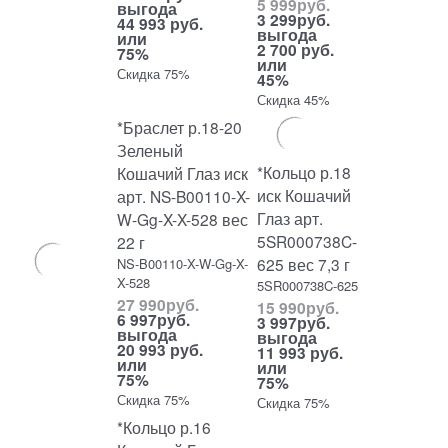
5 999
руб.
выгода
3 299
руб.
44 993 руб.
выгода
или
2 700 руб.
75%
или
Скидка 75%
45%
Скидка 45%
*Браслет р.18-20
Зеленый
*Кольцо р.18
Кошачий Глаз иск
иск Кошачий
арт. NS-B00110-X-
Глаз арт.
W-Gg-X-X-528 вес
5SR000738C-
22 г
625 вес 7,3 г
NS-B00110-X-W-Gg-X-
X-528
5SR000738C-625
27 990
руб.
15 990
руб.
6 997
руб.
3 997
руб.
выгода
выгода
20 993 руб.
11 993 руб.
или
или
75%
75%
Скидка 75%
Скидка 75%
*Кольцо р.16