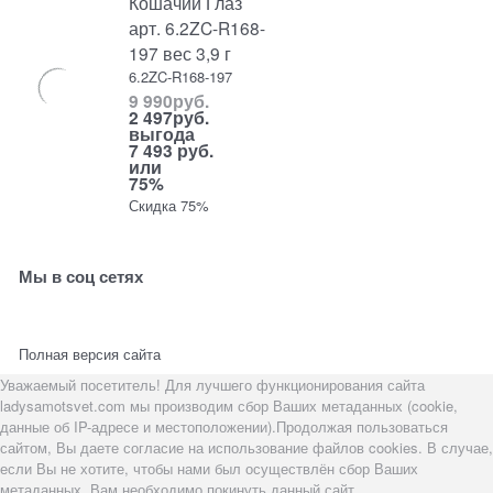
Кошачий Глаз
арт. 6.2ZC-R168-
197 вес 3,9 г
6.2ZC-R168-197
9 990
руб.
2 497
руб.
выгода
7 493 руб.
или
75%
Скидка 75%
Мы в соц сетях
Полная версия сайта
Уважаемый посетитель! Для лучшего функционирования сайта
ladysamotsvet.com мы производим сбор Ваших метаданных (cookie,
данные об IP-адресе и местоположении).Продолжая пользоваться
сайтом, Вы даете согласие на использование файлов cookies. В случае,
если Вы не хотите, чтобы нами был осуществлён сбор Ваших
метаданных, Вам необходимо покинуть данный сайт.