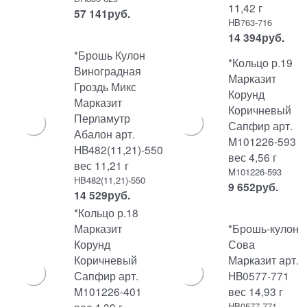
11,42 г
57 141
руб.
HB763-716
14 394
руб.
*Брошь Кулон
*Кольцо р.19
Виноградная
Марказит
Гроздь Микс
Корунд
Марказит
Коричневый
Перламутр
Сапфир арт.
Абалон арт.
M101226-593
HB482(11,21)-550
вес 4,56 г
вес 11,21 г
M101226-593
HB482(11,21)-550
9 652
руб.
14 529
руб.
*Кольцо р.18
Марказит
*Брошь-кулон
Корунд
Сова
Коричневый
Марказит арт.
Сапфир арт.
HB0577-771
M101226-401
вес 14,93 г
HB0577-771