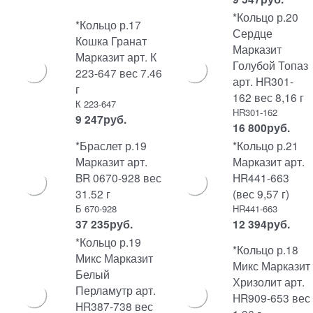
*Кольцо р.20
*Кольцо р.17
Сердце
Кошка Гранат
Марказит
Марказит арт. К
Голубой Топаз
223-647 вес 7.46
арт. HR301-
г
162 вес 8,16 г
К 223-647
HR301-162
9 247
руб.
16 800
руб.
*Браслет р.19
*Кольцо р.21
Марказит арт.
Марказит арт.
BR 0670-928 вес
HR441-663
31.52 г
(вес 9,57 г)
Б 670-928
HR441-663
37 235
руб.
12 394
руб.
*Кольцо р.19
*Кольцо р.18
Микс Марказит
Микс Марказит
Белый
Хризолит арт.
Перламутр арт.
HR909-653 вес
HR387-738 вес