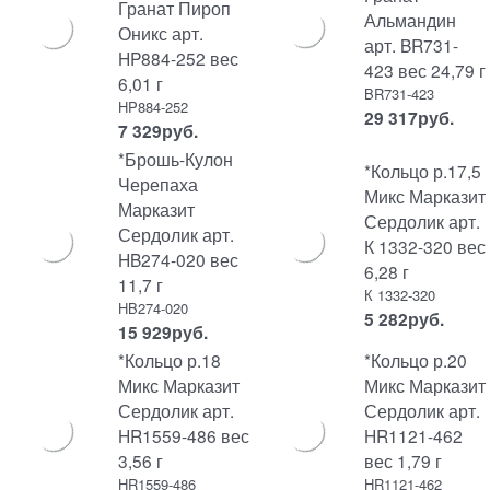
Гранат Пироп
Альмандин
Оникс арт.
арт. BR731-
HP884-252 вес
423 вес 24,79 г
6,01 г
BR731-423
HP884-252
29 317
руб.
7 329
руб.
*Брошь-Кулон
*Кольцо р.17,5
Черепаха
Микс Марказит
Марказит
Сердолик арт.
Сердолик арт.
К 1332-320 вес
HB274-020 вес
6,28 г
11,7 г
К 1332-320
HB274-020
5 282
руб.
15 929
руб.
*Кольцо р.18
*Кольцо р.20
Микс Марказит
Микс Марказит
Сердолик арт.
Сердолик арт.
HR1559-486 вес
HR1121-462
3,56 г
вес 1,79 г
HR1559-486
HR1121-462