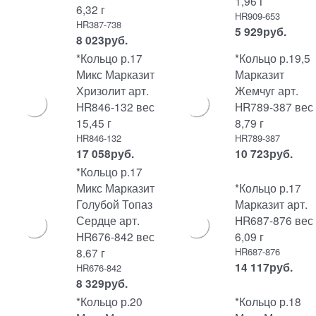
1,96 г
6,32 г
HR909-653
HR387-738
5 929
руб.
8 023
руб.
*Кольцо р.17
*Кольцо р.19,5
Микс Марказит
Марказит
Хризолит арт.
Жемчуг арт.
HR846-132 вес
HR789-387 вес
15,45 г
8,79 г
HR846-132
HR789-387
17 058
руб.
10 723
руб.
*Кольцо р.17
Микс Марказит
*Кольцо р.17
Голубой Топаз
Марказит арт.
Сердце арт.
HR687-876 вес
HR676-842 вес
6,09 г
8.67 г
HR687-876
14 117
руб.
HR676-842
8 329
руб.
*Кольцо р.20
*Кольцо р.18