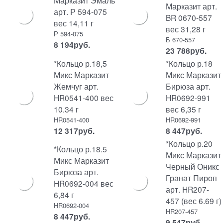
Марказит Эмаль
Марказит арт.
арт. Р 594-075
BR 0670-557
вес 14,11 г
вес 31,28 г
Р 594-075
Б 670-557
8 194
руб.
23 788
руб.
*Кольцо р.18,5
*Кольцо р.18
Микс Марказит
Микс Марказит
Жемчуг арт.
Бирюза арт.
HR0541-400 вес
HR0692-991
10.34 г
вес 6,35 г
HR0541-400
HR0692-991
12 317
руб.
8 447
руб.
*Кольцо р.20
*Кольцо р.18.5
Микс Марказит
Микс Марказит
Черный Оникс
Бирюза арт.
Гранат Пироп
HR0692-004 вес
арт. HR207-
6,84 г
457 (вес 6.69 г)
HR0692-004
HR207-457
8 447
руб.
9 547
руб.