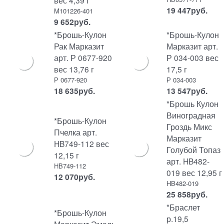
вес 4,39 г
19 447
руб.
M101226-401
9 652
руб.
*Брошь-Кулон
*Брошь-Кулон
Рак Марказит
Марказит арт.
арт. Р 0677-920
Р 034-003 вес
вес 13,76 г
17,5 г
Р 0677-920
Р 034-003
18 635
руб.
13 547
руб.
*Брошь Кулон
Виноградная
*Брошь-Кулон
Гроздь Микс
Пчелка арт.
Марказит
HB749-112 вес
Голубой Топаз
12,15 г
арт. HB482-
HB749-112
019 вес 12,95 г
12 070
руб.
HB482-019
25 858
руб.
*Браслет
*Брошь-Кулон
р.19,5