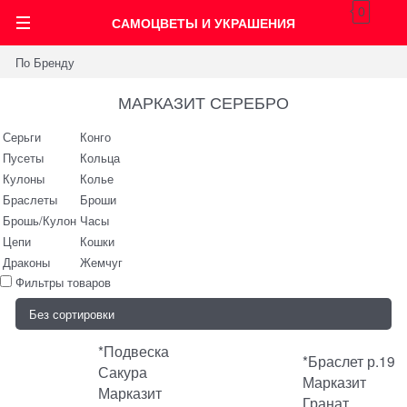
0
САМОЦВЕТЫ И УКРАШЕНИЯ
По Бренду
МАРКАЗИТ СЕРЕБРО
Серьги
Конго
Пусеты
Кольца
Кулоны
Колье
Браслеты
Броши
Брошь/Кулон
Часы
Цепи
Кошки
Драконы
Жемчуг
Фильтры товаров
*Подвеска
*Браслет р.19
Сакура
Марказит
Марказит
Гранат