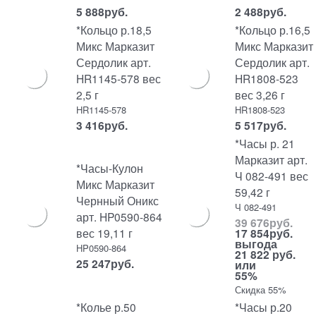
5 888
руб.
2 488
руб.
*Кольцо р.18,5
*Кольцо р.16,5
Микс Марказит
Микс Марказит
Сердолик арт.
Сердолик арт.
HR1145-578 вес
HR1808-523
2,5 г
вес 3,26 г
HR1145-578
HR1808-523
3 416
руб.
5 517
руб.
*Часы р. 21
Марказит арт.
*Часы-Кулон
Ч 082-491 вес
Микс Марказит
59,42 г
Чернный Оникс
Ч 082-491
арт. HP0590-864
39 676
руб.
вес 19,11 г
17 854
руб.
выгода
HP0590-864
21 822 руб.
25 247
руб.
или
55%
Скидка 55%
*Колье р.50
*Часы р.20