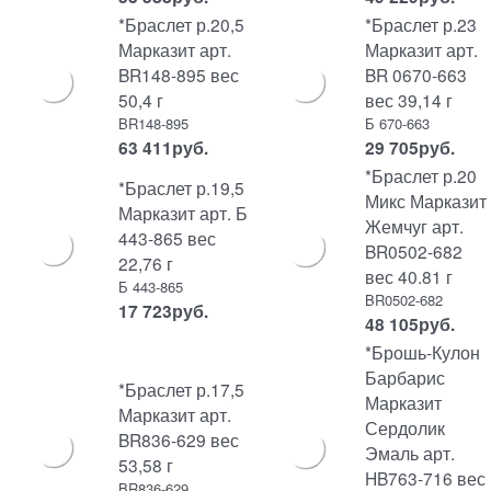
*Браслет р.20,5
*Браслет р.23
Марказит арт.
Марказит арт.
BR148-895 вес
BR 0670-663
50,4 г
вес 39,14 г
BR148-895
Б 670-663
63 411
руб.
29 705
руб.
*Браслет р.20
*Браслет р.19,5
Микс Марказит
Марказит арт. Б
Жемчуг арт.
443-865 вес
BR0502-682
22,76 г
вес 40.81 г
Б 443-865
BR0502-682
17 723
руб.
48 105
руб.
*Брошь-Кулон
Барбарис
*Браслет р.17,5
Марказит
Марказит арт.
Сердолик
BR836-629 вес
Эмаль арт.
53,58 г
HB763-716 вес
BR836-629