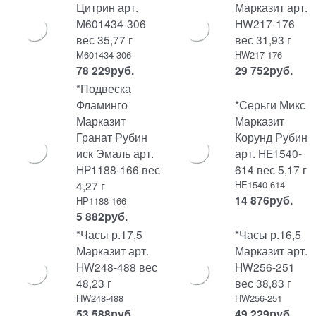
Цитрин арт.
Марказит арт.
M601434-306
HW217-176
вес 35,77 г
вес 31,93 г
M601434-306
HW217-176
78 229
руб.
29 752
руб.
*Подвеска
Фламинго
*Серьги Микс
Марказит
Марказит
Гранат Рубин
Корунд Рубин
иск Эмаль арт.
арт. HE1540-
HP1188-166 вес
614 вес 5,17 г
4,27 г
HE1540-614
14 876
руб.
HP1188-166
5 882
руб.
*Часы р.17,5
*Часы р.16,5
Марказит арт.
Марказит арт.
HW248-488 вес
HW256-251
48,23 г
вес 38,83 г
HW248-488
HW256-251
53 588
руб.
49 229
руб.